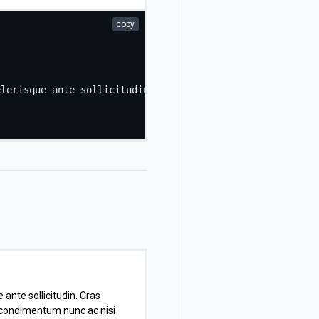
copy
elerisque ante sollicitudin. Cras purus odio, vestibulum
 ante sollicitudin. Cras
e condimentum nunc ac nisi