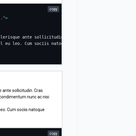
copy
..
"
>
elerisque ante sollicitudin. Cras purus odio, vestibulum
el eu leo. Cum sociis natoque penatibus et magnis dis pa
 ante sollicitudin. Cras
e condimentum nunc ac nisi
 leo. Cum sociis natoque
copy