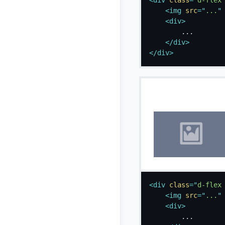
<
img
src
=
"
...
"
<
div
>
		...

</
div
>
</
div
>
<
div
class
=
"
d-flex
<
img
src
=
"
...
"
<
div
>
		...
