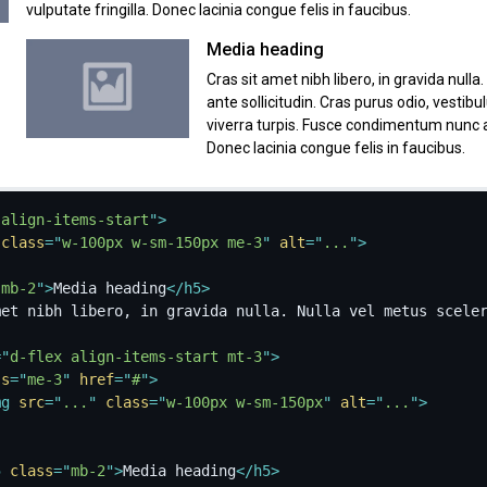
vulputate fringilla. Donec lacinia congue felis in faucibus.
Media heading
Cras sit amet nibh libero, in gravida nulla
ante sollicitudin. Cras purus odio, vestib
viverra turpis. Fusce condimentum nunc ac 
Donec lacinia congue felis in faucibus.
 align-items-start
"
>
class
=
"
w-100px w-sm-150px me-3
"
alt
=
"
...
"
>
"
mb-2
"
>
Media heading
</
h5
>
=
"
d-flex align-items-start mt-3
"
>
ss
=
"
me-3
"
href
=
"
#
"
>
mg
src
=
"
...
"
class
=
"
w-100px w-sm-150px
"
alt
=
"
...
"
>
5
class
=
"
mb-2
"
>
Media heading
</
h5
>