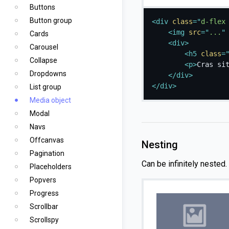
Buttons
Button group
<
div
class
=
"
d-flex
<
img
src
=
"
...
"
Cards
<
div
>
Carousel
<
h5
class
=
Collapse
<
p
>
Cras si
Dropdowns
</
div
>
</
div
>
List group
Media object
Modal
Navs
Offcanvas
Nesting
Pagination
Can be infinitely nested.
Placeholders
Popvers
Progress
Scrollbar
Scrollspy