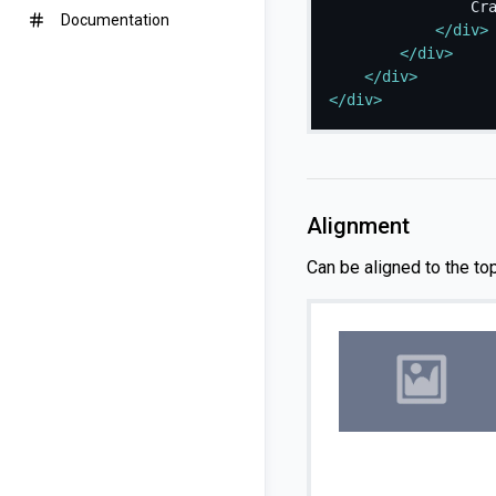
				Cras sit amet nibh libero, in gravida nulla. Nulla vel metus scelerisque ante sollicitudin. Cras purus odio, vestibulum in vulputate at, tempus viverra turpis. Fusce condimentum nunc ac nisi vulputate fringilla. Donec lacinia congue felis in faucibus.

Documentation
</
div
>
</
div
>
</
div
>
</
div
>
Alignment
Can be aligned to the top