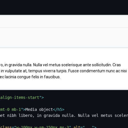
o, in gravida nulla. Nulla vel metus scelerisque ante sollicitudin. Cras
 in vulputate at, tempus viverra turpis. Fusce condimentum nunc ac nisi
ec lacinia congue felis in faucibus.
 align-items-start
"
>
"
mt-0 mb-1
"
>
Media object
</
h5
>
class
=
"
w-100px w-sm-150px ms-3
"
alt
=
"
...
"
>