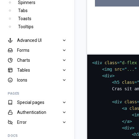
Spinners
Tabs
Toasts
Tooltips
Advanced UI
Forms
Charts
<
div
class
=
"
d-flex
<
img
src
=
"
...
"
Tables
<
div
>
Icons
<
h5
class
=
		Cras sit amet nibh libero, in gravida nulla. Nulla vel metus scelerisque ante sollicitudin. Cras purus odio, vestibulum in vulputate at, tempus viverra turpis. Fusce condimentum nunc ac nisi vulputate fringilla. Donec lacinia congue felis in faucibus.

PAGES
<
div
class
Special pages
<
a
cla
Authentication
<
i
</
a
>
Error
<
div
>
<
h
DOCS