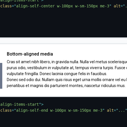
class
=
"
align-self-center w-100px w-sm-150px me-3
"
alt
=
"
Bottom-aligned media
Cras sit amet nibh libero, in gravida nulla. Nulla vel metus scelerisque
purus odio, vestibulum in vulputate at, tempus viverra turpis. Fusc
vulputate fringilla. Donec lacinia congue felis in faucibus.
Donec sed odio dui. Nullam quis risus eget urna mollis ornare vel eu
penatibus et magnis dis parturient montes, nascetur ridiculus mus.
 align-items-start
"
>
class
=
"
align-self-end w-100px w-sm-150px me-3
"
alt
=
"
...