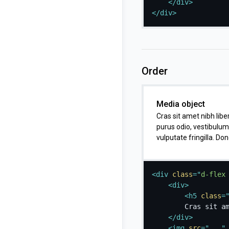
</
div
>
</
div
>
Order
Media object
Cras sit amet nibh liber
purus odio, vestibulum
vulputate fringilla. Don
<
div
class
=
"
d-flex
<
div
>
<
h5
class
=
		Cras sit amet nibh libero, in gravida nulla. Nulla vel metus scelerisque ante sollicitudin. Cras purus odio, vestibulum in vulputate at, tempus viverra turpis. Fusce condimentum nunc ac nisi vulputate fringilla. Donec lacinia congue felis in faucibus.

</
div
>
<
img
src
=
"
...
"