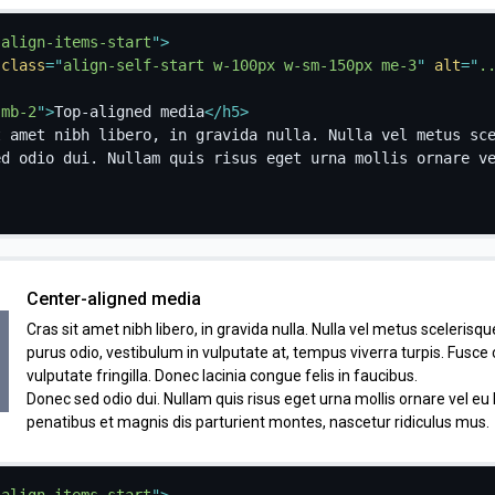
 align-items-start
"
>
class
=
"
align-self-start w-100px w-sm-150px me-3
"
alt
=
"
.
"
mb-2
"
>
Top-aligned media
</
h5
>
t amet nibh libero, in gravida nulla. Nulla vel metus sc
ed odio dui. Nullam quis risus eget urna mollis ornare v
Center-aligned media
Cras sit amet nibh libero, in gravida nulla. Nulla vel metus scelerisque
purus odio, vestibulum in vulputate at, tempus viverra turpis. Fusc
vulputate fringilla. Donec lacinia congue felis in faucibus.
Donec sed odio dui. Nullam quis risus eget urna mollis ornare vel eu
penatibus et magnis dis parturient montes, nascetur ridiculus mus.
 align-items-start
"
>