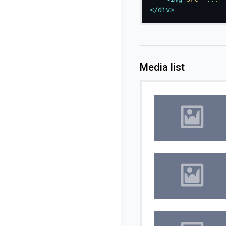
</
div
>
Media list