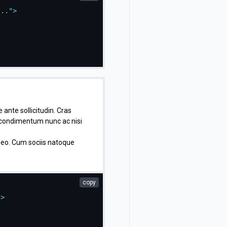
...
"
>
 ante sollicitudin. Cras
e condimentum nunc ac nisi
 leo. Cum sociis natoque
copy
"
>