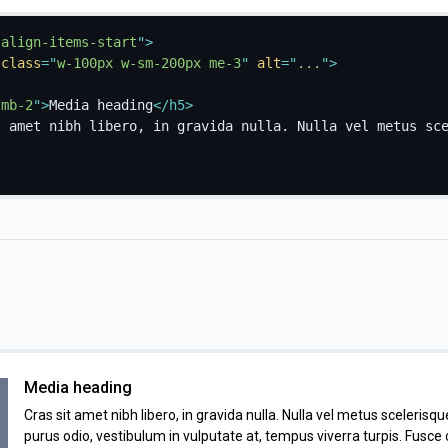
 align-items-start
"
>
class
=
"
w-100px w-sm-200px me-3
"
alt
=
"
...
"
>
"
mb-2
"
>
Media heading
</
h5
>
t amet nibh libero, in gravida nulla. Nulla vel metus sc
Media heading
Cras sit amet nibh libero, in gravida nulla. Nulla vel metus scelerisque
purus odio, vestibulum in vulputate at, tempus viverra turpis. Fusc