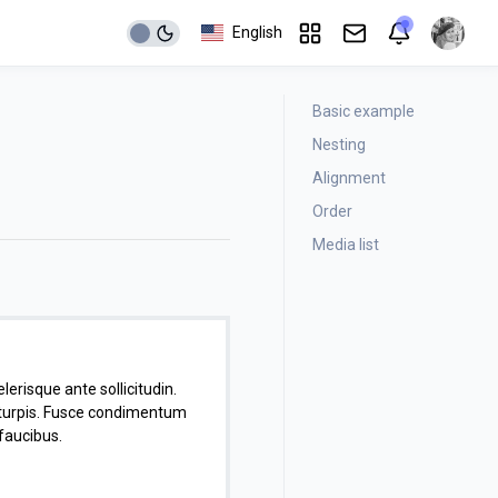
English
Basic example
Nesting
Alignment
Order
Media list
elerisque ante sollicitudin.
a turpis. Fusce condimentum
 faucibus.