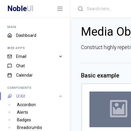
Noble
UI
Media Ob
MAIN
Dashboard
Construct highly repet
WEB APPS
Email
Chat
Basic example
Calendar
COMPONENTS
UI Kit
Accordion
Alerts
Badges
Breadcrumbs